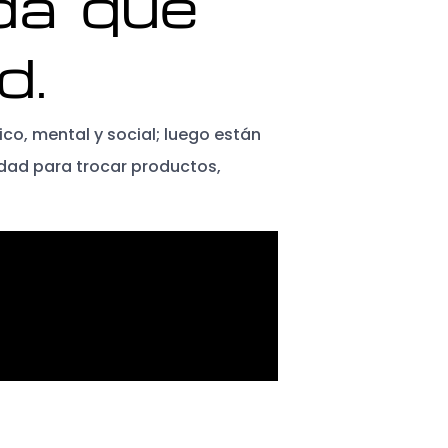
da que
d.
co, mental y social; luego están
idad para trocar productos,