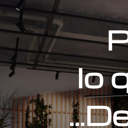
P
lo 
...D