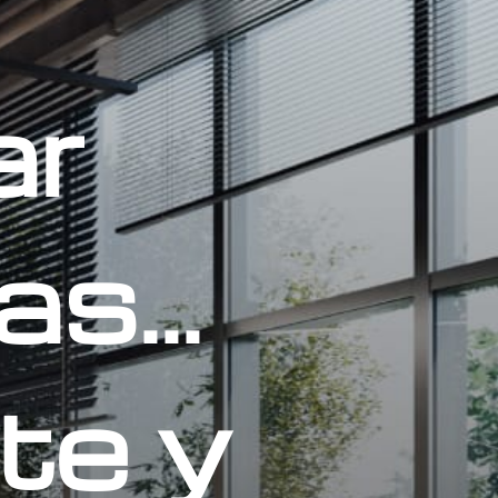
ar
s...
rte y