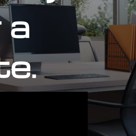
 a
te.