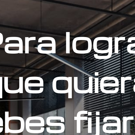
ara logr
que quiera
ebes fija