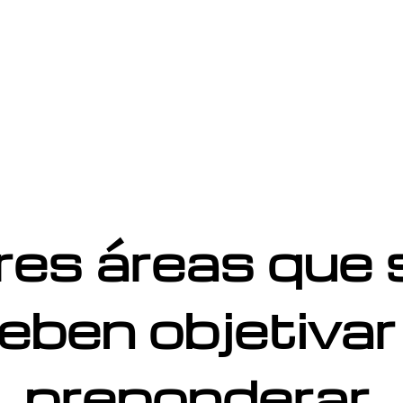
res áreas que 
eben objetivar
preponderar.